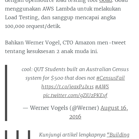
dengan opensource load testing tool
Goad
. Goad
menggunakan AWS Lambda untuk melakukan
Load Testing, dan sanggup mencapai angka
100,000 request/detik.
Bahkan Werner Vogel, CTO Amazon men-tweet
tentang kesuksesan 2 anak muda ini.
cool: QUT Students built an Australian Census
system for $500 that does not
#CensusFail
https://t.co/ieaxP4Ix1s
#AWS
pic.twitter.com/gZiUzPKEvf
— Werner Vogels (@Werner)
August 16,
2016
Kunjungi artikel lengkapnya
“Building