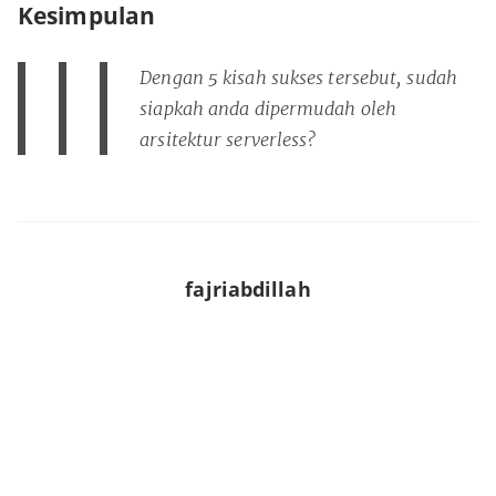
Kesimpulan
Dengan 5 kisah sukses tersebut, sudah
siapkah anda dipermudah oleh
arsitektur serverless?
fajriabdillah
Read
more posts
by this author.
Share this post