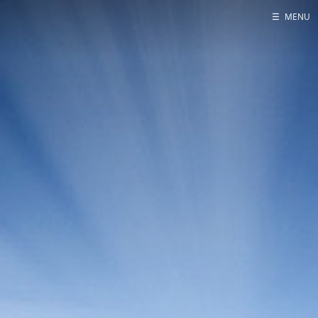
☰
MENU
Contact Us
Home